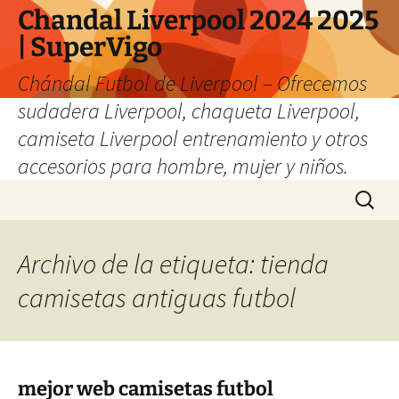
Chandal Liverpool 2024 2025
| SuperVigo
Chándal Futbol de Liverpool – Ofrecemos
sudadera Liverpool, chaqueta Liverpool,
camiseta Liverpool entrenamiento y otros
accesorios para hombre, mujer y niños.
Saltar
Buscar:
al
contenido
Archivo de la etiqueta: tienda
camisetas antiguas futbol
mejor web camisetas futbol