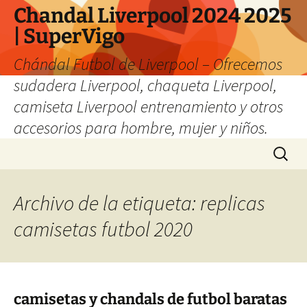
Chandal Liverpool 2024 2025
| SuperVigo
Chándal Futbol de Liverpool – Ofrecemos
sudadera Liverpool, chaqueta Liverpool,
camiseta Liverpool entrenamiento y otros
accesorios para hombre, mujer y niños.
Saltar
Buscar:
al
contenido
Archivo de la etiqueta: replicas
camisetas futbol 2020
camisetas y chandals de futbol baratas