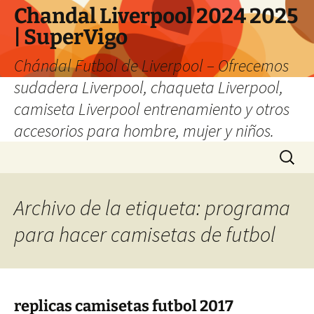
Chandal Liverpool 2024 2025
| SuperVigo
Chándal Futbol de Liverpool – Ofrecemos
sudadera Liverpool, chaqueta Liverpool,
camiseta Liverpool entrenamiento y otros
accesorios para hombre, mujer y niños.
Saltar
Buscar:
al
contenido
Archivo de la etiqueta: programa
para hacer camisetas de futbol
replicas camisetas futbol 2017