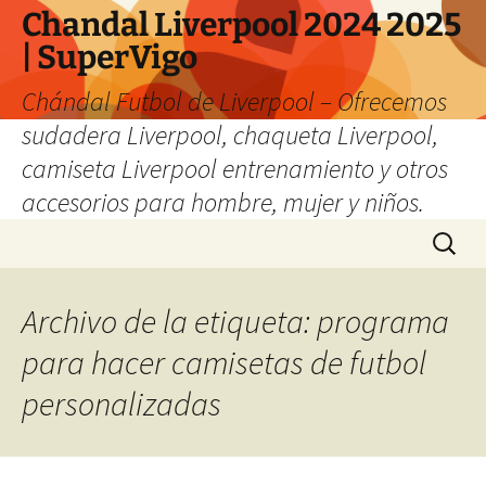
Chandal Liverpool 2024 2025
| SuperVigo
Chándal Futbol de Liverpool – Ofrecemos
sudadera Liverpool, chaqueta Liverpool,
camiseta Liverpool entrenamiento y otros
accesorios para hombre, mujer y niños.
Saltar
Buscar:
al
contenido
Archivo de la etiqueta: programa
para hacer camisetas de futbol
personalizadas