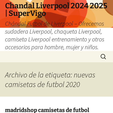
Chandal Liverpool 2024 2025
| SuperVigo
Chándal Futbol de Liverpool – Ofrecemos
sudadera Liverpool, chaqueta Liverpool,
camiseta Liverpool entrenamiento y otros
accesorios para hombre, mujer y niños.
Saltar
Buscar:
al
contenido
Archivo de la etiqueta: nuevas
camisetas de futbol 2020
madridshop camisetas de futbol