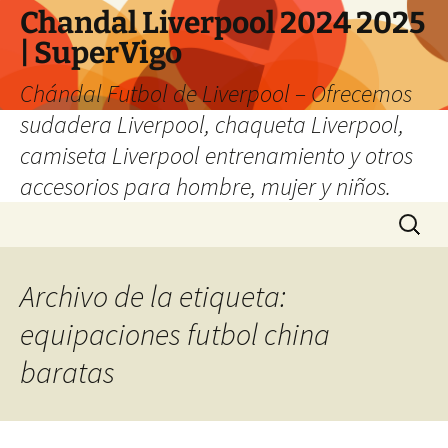
Chandal Liverpool 2024 2025
| SuperVigo
Chándal Futbol de Liverpool – Ofrecemos
sudadera Liverpool, chaqueta Liverpool,
camiseta Liverpool entrenamiento y otros
accesorios para hombre, mujer y niños.
Saltar
Buscar:
al
contenido
Archivo de la etiqueta:
equipaciones futbol china
baratas