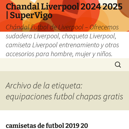
Chandal Liverpool 2024 2025
| SuperVigo
Chándal Futbol de Liverpool – Ofrecemos
sudadera Liverpool, chaqueta Liverpool,
camiseta Liverpool entrenamiento y otros
accesorios para hombre, mujer y niños.
Saltar
Buscar:
al
contenido
Archivo de la etiqueta:
equipaciones futbol chapas gratis
camisetas de futbol 2019 20