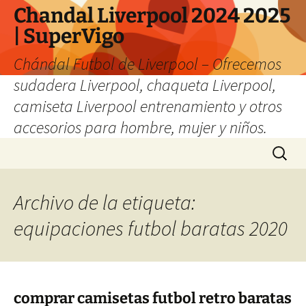
Chandal Liverpool 2024 2025
| SuperVigo
Chándal Futbol de Liverpool – Ofrecemos
sudadera Liverpool, chaqueta Liverpool,
camiseta Liverpool entrenamiento y otros
accesorios para hombre, mujer y niños.
Saltar
Buscar:
al
contenido
Archivo de la etiqueta:
equipaciones futbol baratas 2020
comprar camisetas futbol retro baratas