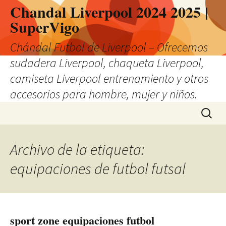
Chandal Liverpool 2024 2025 |
SuperVigo
Chándal Futbol de Liverpool – Ofrecemos
sudadera Liverpool, chaqueta Liverpool,
camiseta Liverpool entrenamiento y otros
accesorios para hombre, mujer y niños.
Saltar
Buscar:
al
contenido
Archivo de la etiqueta:
equipaciones de futbol futsal
sport zone equipaciones futbol