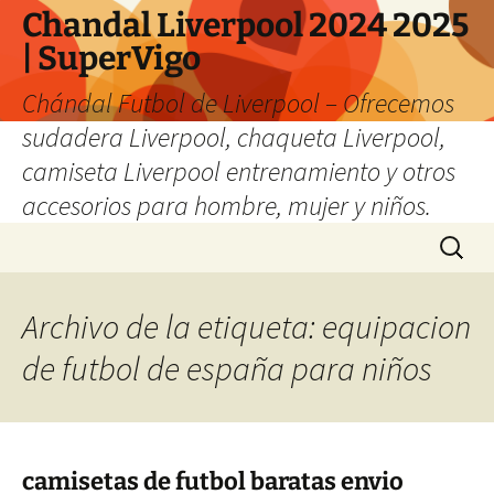
Chandal Liverpool 2024 2025
| SuperVigo
Chándal Futbol de Liverpool – Ofrecemos
sudadera Liverpool, chaqueta Liverpool,
camiseta Liverpool entrenamiento y otros
accesorios para hombre, mujer y niños.
Saltar
Buscar:
al
contenido
Archivo de la etiqueta: equipacion
de futbol de españa para niños
camisetas de futbol baratas envio