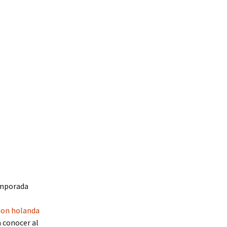
emporada
ion holanda
 conocer al