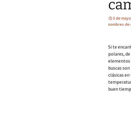
cam
3 de mayo
nombres de 
Si te encan
polares, de
elementos f
buscas son 
clásicas en
temperatura
buen tiemp