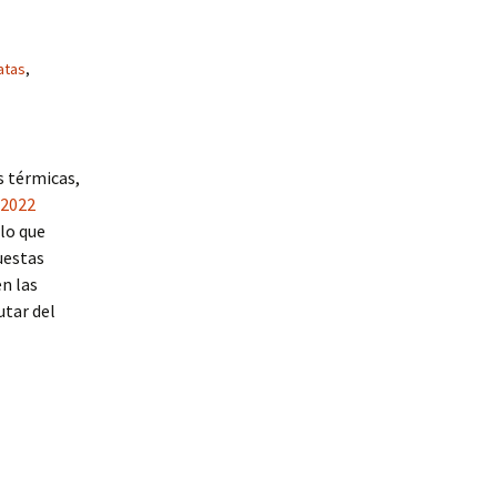
atas
,
s térmicas,
 2022
 lo que
uestas
n las
utar del