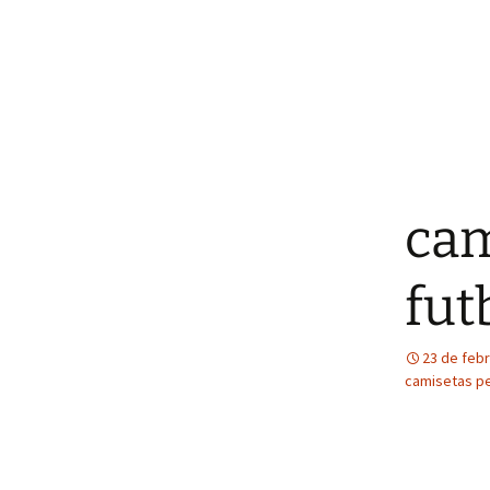
cam
fut
23 de feb
camisetas pe