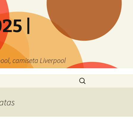
25 |
ool, camiseta Liverpool
Buscar:
ratas