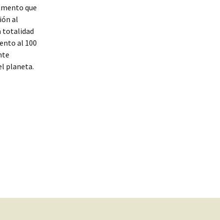
momento que
ión al
a totalidad
ento al 100
nte
l planeta.