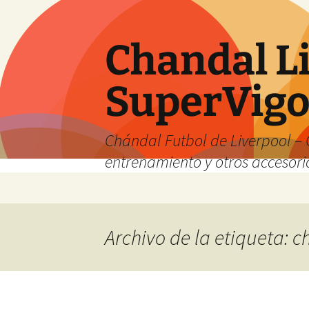
Chandal Li
SuperVig
Chándal Futbol de Liverpool – 
entrenamiento y otros accesori
Saltar
al
contenido
Archivo de la etiqueta: 