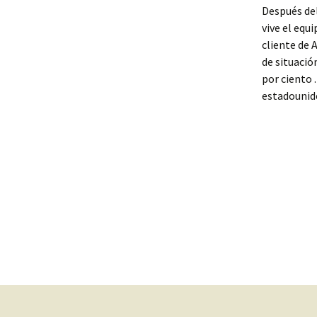
Después del
vive el equ
cliente de 
de situació
por ciento 
estadounid