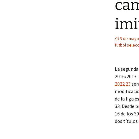
cam
imi
3 de mayo
futbol selec
La segunda 
2016/2017. 
2022 23
ser
modificacio
de la liga 
33. Desde p
16 de los 3
dos títulos 