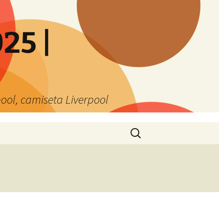
25 |
ool, camiseta Liverpool
Buscar: