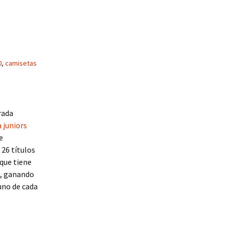
0
,
camisetas
rada
 juniors
e
26 títulos
 que tiene
s, ganando
 uno de cada