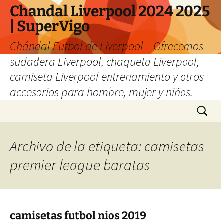
Chandal Liverpool 2024 2025
| SuperVigo
Chándal Futbol de Liverpool – Ofrecemos
sudadera Liverpool, chaqueta Liverpool,
camiseta Liverpool entrenamiento y otros
accesorios para hombre, mujer y niños.
Saltar
Buscar:
al
contenido
Archivo de la etiqueta: camisetas
premier league baratas
camisetas futbol nios 2019