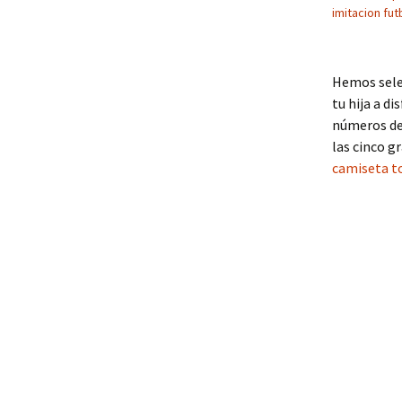
imitacion fut
Hemos selec
tu hija a d
números del
las cinco g
camiseta 