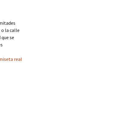
 mitades
o la calle
 que se
es
miseta real