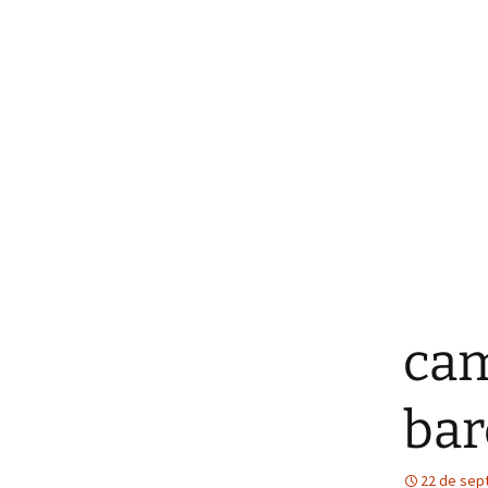
cam
bar
22 de sep