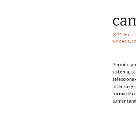
cam
29 de dic
wikipedia
,
co
Permite pre
sistema, te
selecciona 
intensa- y 
forma de co
aumentando 