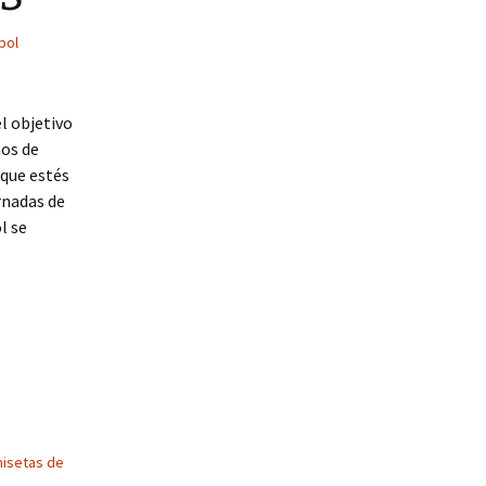
bol
l objetivo
ños de
 que estés
rnadas de
l se
isetas de