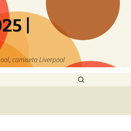
25 |
ool, camiseta Liverpool
Buscar: