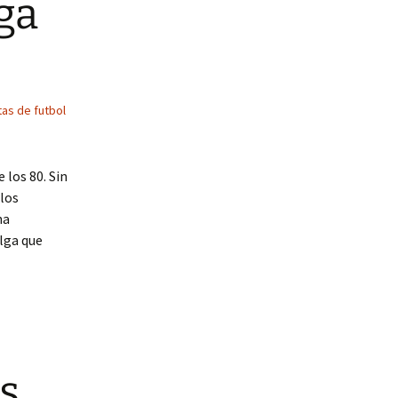
ga
as de futbol
 los 80. Sin
los
na
elga que
s