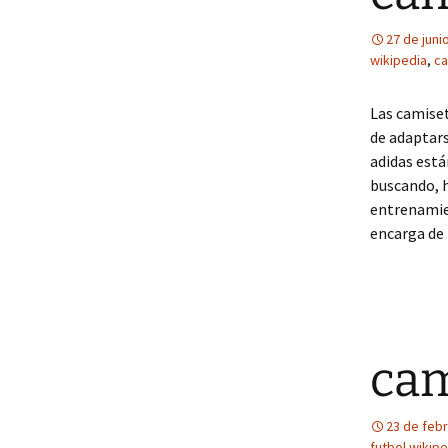
27 de juni
wikipedia
,
ca
Las camiset
de adaptars
adidas está
buscando, 
entrenamien
encarga de 
cam
23 de feb
futbol wikipe