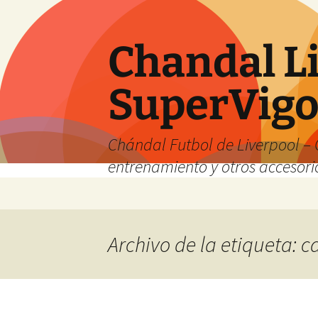
Chandal Li
SuperVig
Chándal Futbol de Liverpool – 
entrenamiento y otros accesori
Saltar
al
contenido
Archivo de la etiqueta: 