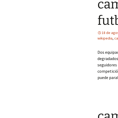
cam
fut
18 de ago
wikipedia
,
ca
Dos equipac
degradados
seguidores
competición
puede paral
cam