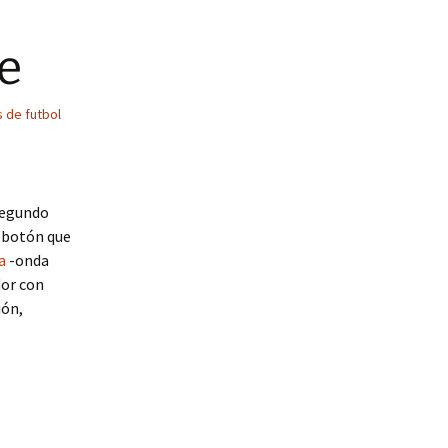
e
 de futbol
segundo
n botón que
a
-onda
dor con
ión,