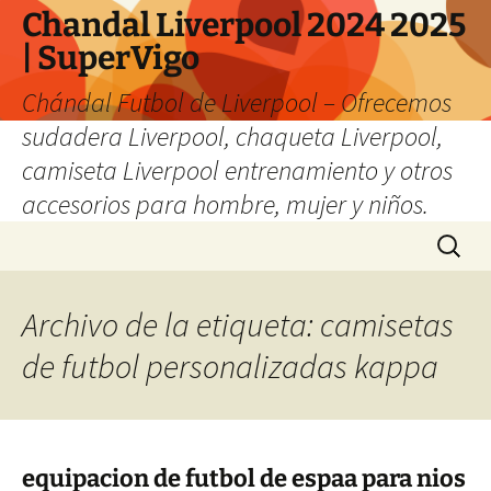
Chandal Liverpool 2024 2025
| SuperVigo
Chándal Futbol de Liverpool – Ofrecemos
sudadera Liverpool, chaqueta Liverpool,
camiseta Liverpool entrenamiento y otros
accesorios para hombre, mujer y niños.
Saltar
Buscar:
al
contenido
Archivo de la etiqueta: camisetas
de futbol personalizadas kappa
equipacion de futbol de espaa para nios