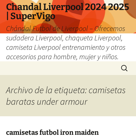
Chandal Liverpool 2024 2025
| SuperVigo
Chándal Futbol de Liverpool – Ofrecemos
sudadera Liverpool, chaqueta Liverpool,
camiseta Liverpool entrenamiento y otros
accesorios para hombre, mujer y niños.
Saltar
Buscar:
al
contenido
Archivo de la etiqueta: camisetas
baratas under armour
camisetas futbol iron maiden