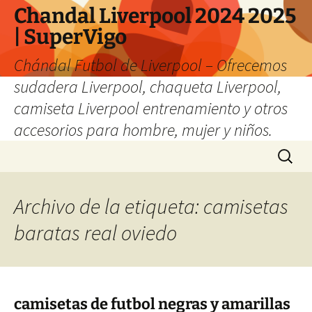
Chandal Liverpool 2024 2025
| SuperVigo
Chándal Futbol de Liverpool – Ofrecemos
sudadera Liverpool, chaqueta Liverpool,
camiseta Liverpool entrenamiento y otros
accesorios para hombre, mujer y niños.
Saltar
Buscar:
al
contenido
Archivo de la etiqueta: camisetas
baratas real oviedo
camisetas de futbol negras y amarillas