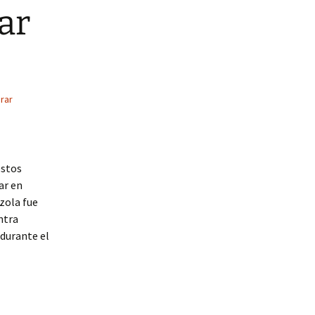
ar
rar
estos
ar en
zola fue
ntra
 durante el