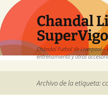
Chandal Li
SuperVig
Chándal Futbol de Liverpool – 
entrenamiento y otros accesori
Saltar
al
contenido
Archivo de la etiqueta: 