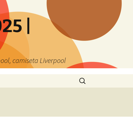
25 |
ool, camiseta Liverpool
Buscar: