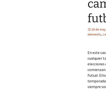
cam
fut
29 de may
elements
,
co
En este cas
cualquier t
elecciones 
comienzan a
Futsal. Ell
temporadas 
siempre son