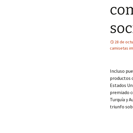
com
soc
28 de oct
camisetas i
Incluso pue
productos o
Estados Uni
premiado co
Turquía y A
triunfo sob