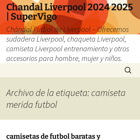
Chandal Liverpool 2024 2025
| SuperVigo
Chándal Futbol de Liverpool – Ofrecemos
sudadera Liverpool, chaqueta Liverpool,
camiseta Liverpool entrenamiento y otros
accesorios para hombre, mujer y niños.
Saltar
Buscar:
al
contenido
Archivo de la etiqueta: camiseta
merida futbol
camisetas de futbol baratas y