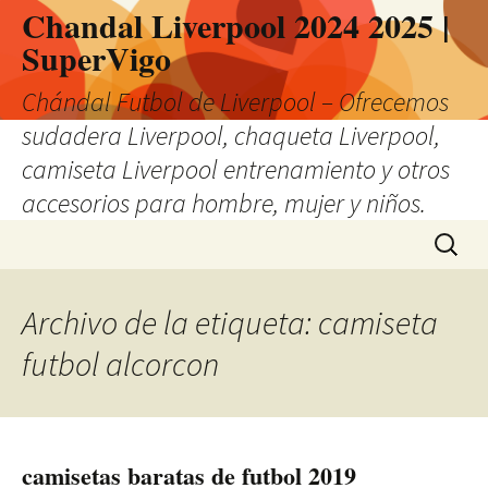
Chandal Liverpool 2024 2025 |
SuperVigo
Chándal Futbol de Liverpool – Ofrecemos
sudadera Liverpool, chaqueta Liverpool,
camiseta Liverpool entrenamiento y otros
accesorios para hombre, mujer y niños.
Saltar
Buscar:
al
contenido
Archivo de la etiqueta: camiseta
futbol alcorcon
camisetas baratas de futbol 2019