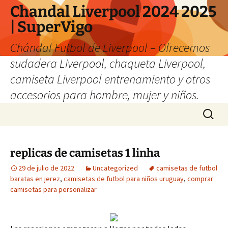
Chandal Liverpool 2024 2025
| SuperVigo
Chándal Futbol de Liverpool – Ofrecemos
sudadera Liverpool, chaqueta Liverpool,
camiseta Liverpool entrenamiento y otros
accesorios para hombre, mujer y niños.
Saltar
Buscar:
al
contenido
replicas de camisetas 1 linha
29 de julio de 2022
Uncategorized
camisetas de futbol
baratas en jerez
,
camisetas de futbol para niños uruguay
,
comprar
camisetas para personalizar