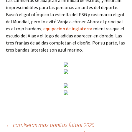
Las camisetas se adaptan a infinidad de estilos, y resultan
imprescindibles para las personas amantes del deporte.
Buscó el gol olímpico la estrella del PSG y casi marca el gol
del Mundial, pero lo evitó Vanja a córner. Ahora el principal
es el rojo burdeos,
equipacion de inglaterra
mientras que el
escudo del Ajax y el logo de adidas aparecen en dorado. Las
tres franjas de adidas completan el diseño. Por su parte, las
tres bandas laterales son azul marino.
Navegación
←
camisetas mas bonitas futbol 2020