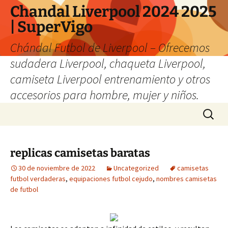
Chandal Liverpool 2024 2025
| SuperVigo
Chándal Futbol de Liverpool – Ofrecemos
sudadera Liverpool, chaqueta Liverpool,
camiseta Liverpool entrenamiento y otros
accesorios para hombre, mujer y niños.
Saltar
Buscar:
al
contenido
replicas camisetas baratas
30 de noviembre de 2022
Uncategorized
camisetas
futbol verdaderas
,
equipaciones futbol cejudo
,
nombres camisetas
de futbol