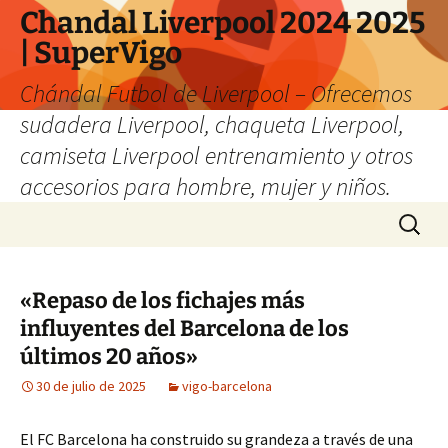
Chandal Liverpool 2024 2025
| SuperVigo
Chándal Futbol de Liverpool – Ofrecemos
sudadera Liverpool, chaqueta Liverpool,
camiseta Liverpool entrenamiento y otros
accesorios para hombre, mujer y niños.
Saltar
Buscar:
al
contenido
«Repaso de los fichajes más
influyentes del Barcelona de los
últimos 20 años»
30 de julio de 2025
vigo-barcelona
El FC Barcelona ha construido su grandeza a través de una