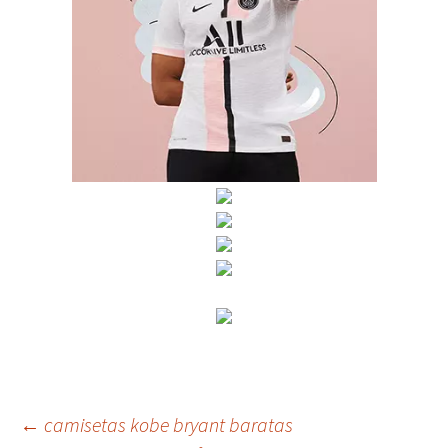
Navegación
←
camisetas kobe bryant baratas