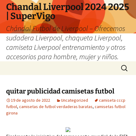
Chandal Liverpool 2024 2025
| SuperVigo
Chándal Futbol de Liverpool – Ofrecemos
sudadera Liverpool, chaqueta Liverpool,
camiseta Liverpool entrenamiento y otros
accesorios para hombre, mujer y niños.
Saltar
Buscar:
al
contenido
quitar publicidad camisetas futbol
19 de agosto de 2022
Uncategorized
camiseta cccp
futbol
,
camisetas de futbol verdaderas baratas
,
camisetas futbol
girona