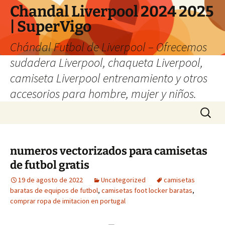
Chandal Liverpool 2024 2025
| SuperVigo
Chándal Futbol de Liverpool – Ofrecemos
sudadera Liverpool, chaqueta Liverpool,
camiseta Liverpool entrenamiento y otros
accesorios para hombre, mujer y niños.
Saltar
Buscar:
al
contenido
numeros vectorizados para camisetas
de futbol gratis
19 de agosto de 2022
Uncategorized
camisetas
baratas de equipos de futbol
,
camisetas foot locker baratas
,
comprar ropa de imitacion en portugal