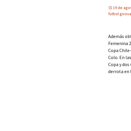
19 de ago
futbol givov
Además obtu
Femenina 20
Copa Chile-
Colo. En la
Copa y dos 
derrota en 