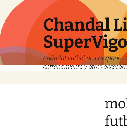
Chandal Li
SuperVig
Chándal Futbol de Liverpool – 
entrenamiento y otros accesori
Saltar
al
contenido
mol
fut