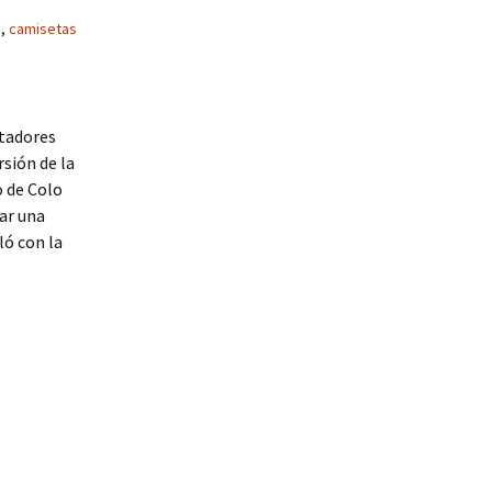
s
,
camisetas
rtadores
rsión de la
o de Colo
ar una
ló con la