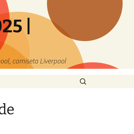
25 |
ool, camiseta Liverpool
Buscar:
 de