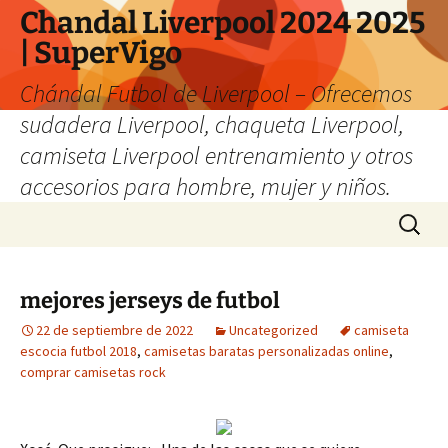
Chandal Liverpool 2024 2025
| SuperVigo
Chándal Futbol de Liverpool – Ofrecemos
sudadera Liverpool, chaqueta Liverpool,
camiseta Liverpool entrenamiento y otros
accesorios para hombre, mujer y niños.
Saltar
Buscar:
al
contenido
mejores jerseys de futbol
22 de septiembre de 2022
Uncategorized
camiseta
escocia futbol 2018
,
camisetas baratas personalizadas online
,
comprar camisetas rock