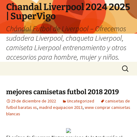
Chandal Liverpool 2024 2025
| SuperVigo
Chándal Futbol de Liverpool – Ofrecemos
sudadera Liverpool, chaqueta Liverpool,
camiseta Liverpool entrenamiento y otros
accesorios para hombre, mujer y niños.
Saltar
Buscar:
al
contenido
mejores camisetas futbol 2018 2019
29 de diciembre de 2022
Uncategorized
camisetas de
futbol baratas xs
,
madrid equipacion 2013
,
www comprar camisetas
blancas