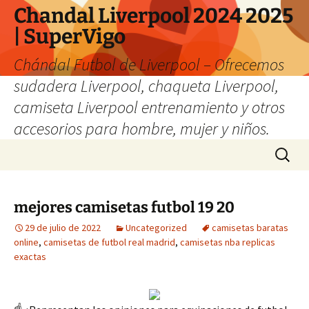
Chandal Liverpool 2024 2025
| SuperVigo
Chándal Futbol de Liverpool – Ofrecemos
sudadera Liverpool, chaqueta Liverpool,
camiseta Liverpool entrenamiento y otros
accesorios para hombre, mujer y niños.
Saltar
Buscar:
al
contenido
mejores camisetas futbol 19 20
29 de julio de 2022
Uncategorized
camisetas baratas
online
,
camisetas de futbol real madrid
,
camisetas nba replicas
exactas