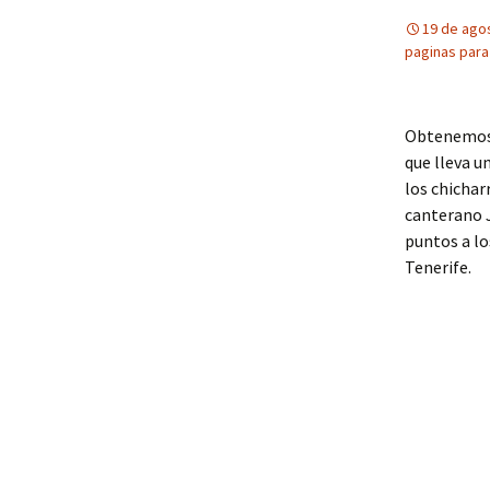
19 de ago
paginas para
Obtenemos 
que lleva u
los chichar
canterano J
puntos a l
Tenerife.