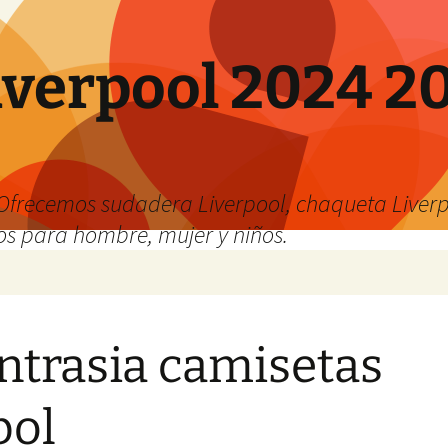
verpool 2024 20
o
Ofrecemos sudadera Liverpool, chaqueta Liverp
os para hombre, mujer y niños.
trasia camisetas
bol