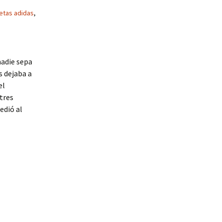
etas adidas
,
adie sepa
s dejaba a
el
 tres
edió al