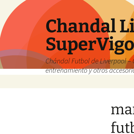
Chandal Li
SuperVig
Chándal Futbol de Liverpool – 
entrenamiento y otros accesori
Saltar
al
contenido
man
fut