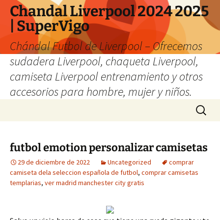
Chandal Liverpool 2024 2025
| SuperVigo
Chándal Futbol de Liverpool – Ofrecemos
sudadera Liverpool, chaqueta Liverpool,
camiseta Liverpool entrenamiento y otros
accesorios para hombre, mujer y niños.
Saltar
Buscar:
al
contenido
futbol emotion personalizar camisetas
29 de diciembre de 2022
Uncategorized
comprar
camiseta dela seleccion española de futbol
,
comprar camisetas
templarias
,
ver madrid manchester city gratis