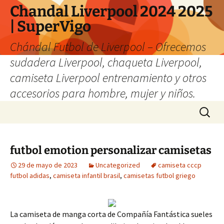
Chandal Liverpool 2024 2025
| SuperVigo
Chándal Futbol de Liverpool – Ofrecemos
sudadera Liverpool, chaqueta Liverpool,
camiseta Liverpool entrenamiento y otros
accesorios para hombre, mujer y niños.
Saltar
Buscar:
al
contenido
futbol emotion personalizar camisetas
29 de mayo de 2023
Uncategorized
camiseta cccp
futbol adidas
,
camiseta infantil brasil
,
camisetas futbol griego
La camiseta de manga corta de Compañía Fantástica sueles