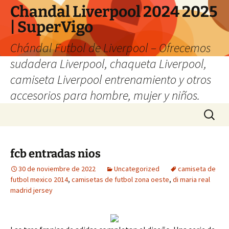
Chandal Liverpool 2024 2025
| SuperVigo
Chándal Futbol de Liverpool – Ofrecemos
sudadera Liverpool, chaqueta Liverpool,
camiseta Liverpool entrenamiento y otros
accesorios para hombre, mujer y niños.
Saltar
Buscar:
al
contenido
fcb entradas nios
30 de noviembre de 2022
Uncategorized
camiseta de
futbol mexico 2014
,
camisetas de futbol zona oeste
,
di maria real
madrid jersey