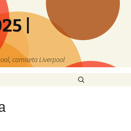
25 |
ool, camiseta Liverpool
Buscar:
a