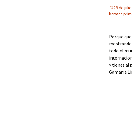
29 de juli
baratas prim
Porque quer
mostrando 
todo el mu
internacion
y tienes al
Gamarra Lim