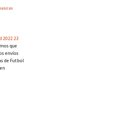
basicas
d 2022 23
emos que
os envíos
as de Futbol
 en