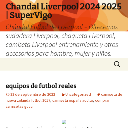
Chandal Liverpool 2024 2025
| SuperVigo
Chándal Futbol de Liverpool – Ofrecemos
sudadera Liverpool, chaqueta Liverpool,
camiseta Liverpool entrenamiento y otros
accesorios para hombre, mujer y niños.
Saltar
Buscar:
al
contenido
equipos de futbol reales
22 de septiembre de 2022
Uncategorized
camiseta de
nueva zelanda futbol 2017
,
camiseta españa adulto
,
comprar
camisetas gucci