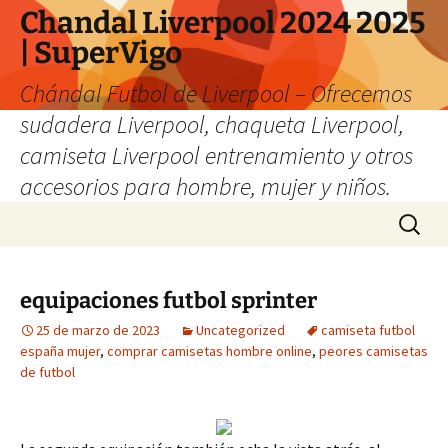
Chandal Liverpool 2024 2025
| SuperVigo
Chándal Futbol de Liverpool – Ofrecemos
sudadera Liverpool, chaqueta Liverpool,
camiseta Liverpool entrenamiento y otros
accesorios para hombre, mujer y niños.
Saltar
Buscar:
al
contenido
equipaciones futbol sprinter
25 de marzo de 2023
Uncategorized
camiseta futbol
españa mujer
,
comprar camisetas hombre online
,
peores camisetas
de futbol