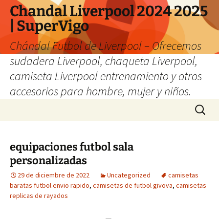
Chandal Liverpool 2024 2025
| SuperVigo
Chándal Futbol de Liverpool – Ofrecemos
sudadera Liverpool, chaqueta Liverpool,
camiseta Liverpool entrenamiento y otros
accesorios para hombre, mujer y niños.
Saltar
Buscar:
al
contenido
equipaciones futbol sala
personalizadas
29 de diciembre de 2022
Uncategorized
camisetas
baratas futbol envio rapido
,
camisetas de futbol givova
,
camisetas
replicas de rayados