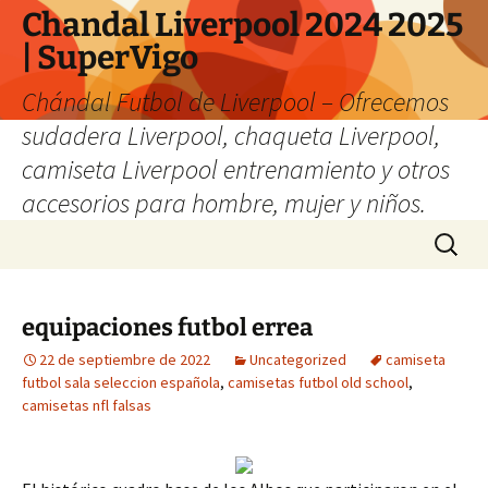
Chandal Liverpool 2024 2025
| SuperVigo
Chándal Futbol de Liverpool – Ofrecemos
sudadera Liverpool, chaqueta Liverpool,
camiseta Liverpool entrenamiento y otros
accesorios para hombre, mujer y niños.
Saltar
Buscar:
al
contenido
equipaciones futbol errea
22 de septiembre de 2022
Uncategorized
camiseta
futbol sala seleccion española
,
camisetas futbol old school
,
camisetas nfl falsas