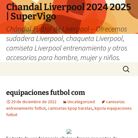
Chandal Liverpool 2024 2025
| SuperVigo
Chándal Futbol de Liverpool – Ofrecemos
sudadera Liverpool, chaqueta Liverpool,
camiseta Liverpool entrenamiento y otros
accesorios para hombre, mujer y niños.
Saltar
Buscar:
al
contenido
equipaciones futbol com
29 de diciembre de 2022
Uncategorized
camisetas
entrenamiento futbol
,
camisetas kpop baratas
,
kipsta equipaciones
futbol