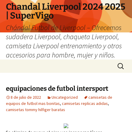
Chandal Liverpool 2024 2025
| SuperVigo
Chándal Futbol de Liverpool – Ofrecemos
sudadera Liverpool, chaqueta Liverpool,
camiseta Liverpool entrenamiento y otros
accesorios para hombre, mujer y niños.
Saltar
Buscar:
al
contenido
equipaciones de futbol intersport
8 de julio de 2022
Uncategorized
camisetas de
equipos de futbol mas bonitas
,
camisetas replicas adidas
,
camisetas tommy hilfiger baratas