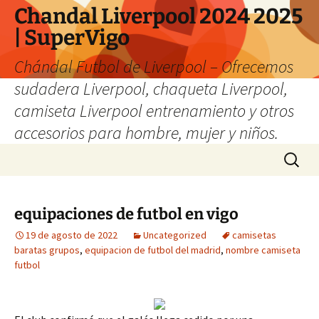
Chandal Liverpool 2024 2025
| SuperVigo
Chándal Futbol de Liverpool – Ofrecemos
sudadera Liverpool, chaqueta Liverpool,
camiseta Liverpool entrenamiento y otros
accesorios para hombre, mujer y niños.
Saltar
Buscar:
al
contenido
equipaciones de futbol en vigo
19 de agosto de 2022
Uncategorized
camisetas
baratas grupos
,
equipacion de futbol del madrid
,
nombre camiseta
futbol