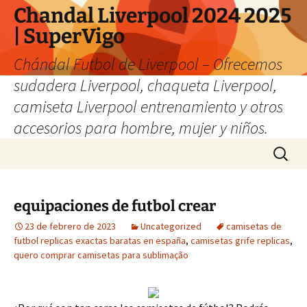
Chandal Liverpool 2024 2025
| SuperVigo
Chándal Futbol de Liverpool – Ofrecemos
sudadera Liverpool, chaqueta Liverpool,
camiseta Liverpool entrenamiento y otros
accesorios para hombre, mujer y niños.
Saltar
Buscar:
al
contenido
equipaciones de futbol crear
23 de febrero de 2023
Uncategorized
camisetas de
futbol replicas exactas baratas en españa
,
camisetas grife replicas
,
quero comprar camisetas para sublimação