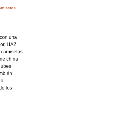
amisetas
 con una
ior, HAZ
 camisetas
ine china
lubes
ambién
 o
de los