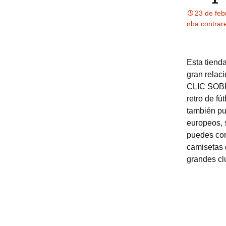
23 de feb
nba contra
Esta tiend
gran relac
CLIC SOBR
retro de fú
también pu
europeos, 
puedes com
camisetas 
grandes cl