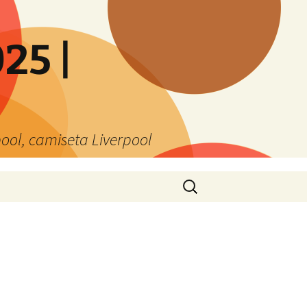
25 |
ool, camiseta Liverpool
Buscar: