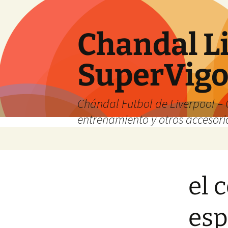
Chandal Li
SuperVig
Chándal Futbol de Liverpool – 
entrenamiento y otros accesori
Saltar
al
contenido
el 
esp