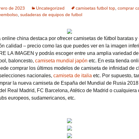
rero de 2023
Uncategorized
camisetas futbol top
,
comprar c
reembolso
,
sudaderas de equipos de futbol
a online china destaca por ofrecer camisetas de fútbol baratas y
ión calidad – precio como las que puedes ver en la imagen infer
E LA IMAGEN y podrás escoger entre una amplia variedad de
tbol, baloncesto,
camiseta mundial japón
etc. En esta tienda onl
ede comprar los últimos modelos de camiseta de infinidad de c
selecciones nacionales,
camiseta de italia
etc. Por supuesto, t
prar la nueva camiseta de España del Mundial de Rusia 2018
del Real Madrid, FC Barcelona, Atético de Madrid o cualquiera 
ubs europeos, sudamericanos, etc.