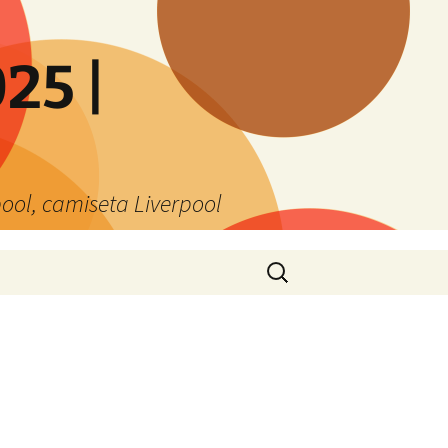
25 |
ool, camiseta Liverpool
Buscar: