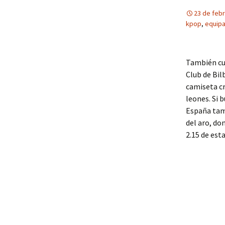
23 de feb
kpop
,
equipa
También cue
Club de Bil
camiseta cr
leones. Si 
España tam
del aro, do
2.15 de est