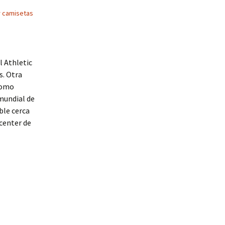
 camisetas
l Athletic
s. Otra
como
mundial de
ble cerca
center de