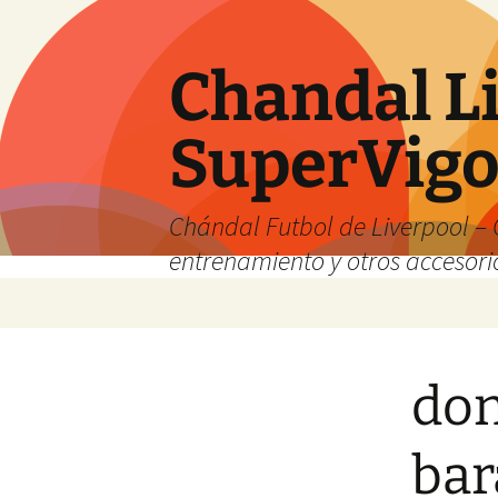
Chandal Li
SuperVig
Chándal Futbol de Liverpool – 
entrenamiento y otros accesori
Saltar
al
contenido
don
bar