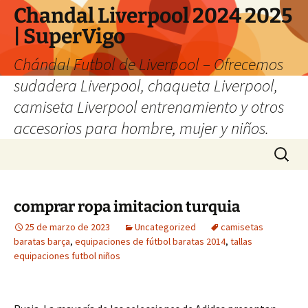
Chandal Liverpool 2024 2025
| SuperVigo
Chándal Futbol de Liverpool – Ofrecemos
sudadera Liverpool, chaqueta Liverpool,
camiseta Liverpool entrenamiento y otros
accesorios para hombre, mujer y niños.
Saltar
Buscar:
al
contenido
comprar ropa imitacion turquia
25 de marzo de 2023
Uncategorized
camisetas
baratas barça
,
equipaciones de fútbol baratas 2014
,
tallas
equipaciones futbol niños