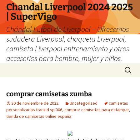
Chandal Liverpool 2024 2025
| SuperVigo
Chándal Futbol de Liverpool – Ofrecemos
sudadera Liverpool, chaqueta Liverpool,
camiseta Liverpool entrenamiento y otros
accesorios para hombre, mujer y niños.
Saltar
Buscar:
al
contenido
comprar camisetas zumba
30 de noviembre de 2022
Uncategorized
camisetas
personalizadas trackid sp 006
,
comprar camisetas para estampar
,
tienda de camisetas online españa