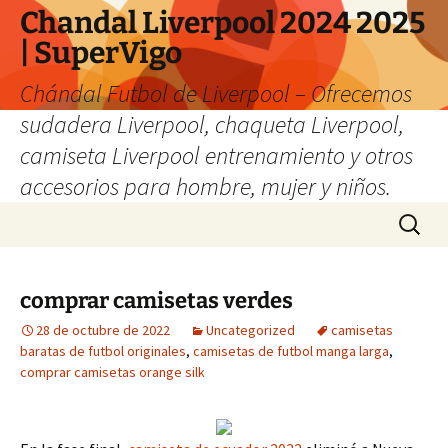
Chandal Liverpool 2024 2025
| SuperVigo
Chándal Futbol de Liverpool – Ofrecemos
sudadera Liverpool, chaqueta Liverpool,
camiseta Liverpool entrenamiento y otros
accesorios para hombre, mujer y niños.
Saltar
Buscar:
al
contenido
comprar camisetas verdes
28 de octubre de 2022
Uncategorized
camisetas
baratas de futbol originales
,
camisetas de futbol manga larga
,
comprar camisetas orange silk