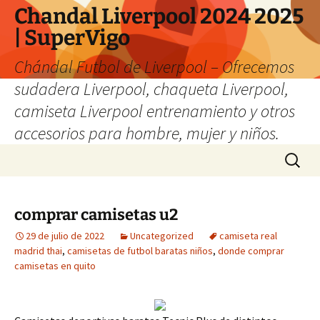
Chandal Liverpool 2024 2025
| SuperVigo
Chándal Futbol de Liverpool – Ofrecemos
sudadera Liverpool, chaqueta Liverpool,
camiseta Liverpool entrenamiento y otros
accesorios para hombre, mujer y niños.
Saltar
Buscar:
al
contenido
comprar camisetas u2
29 de julio de 2022
Uncategorized
camiseta real
madrid thai
,
camisetas de futbol baratas niños
,
donde comprar
camisetas en quito