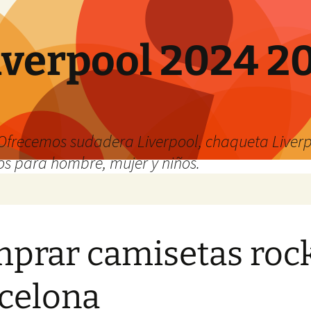
verpool 2024 20
o
Ofrecemos sudadera Liverpool, chaqueta Liverp
os para hombre, mujer y niños.
prar camisetas roc
celona