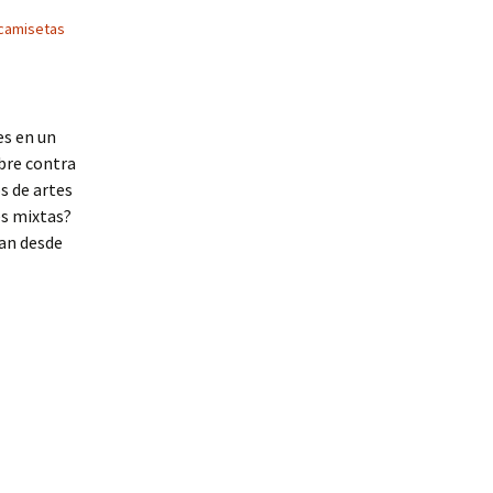
camisetas
es en un
bre contra
s de artes
es mixtas?
van desde