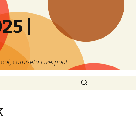
25 |
ool, camiseta Liverpool
Buscar:
k