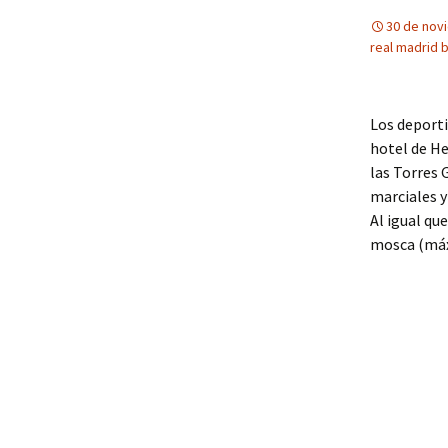
30 de nov
real madrid 
Los deporti
hotel de He
las Torres 
marciales y
Al igual qu
mosca (máxi