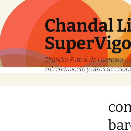
Chandal Li
SuperVig
Chándal Futbol de Liverpool – 
entrenamiento y otros accesori
Saltar
al
contenido
com
bar