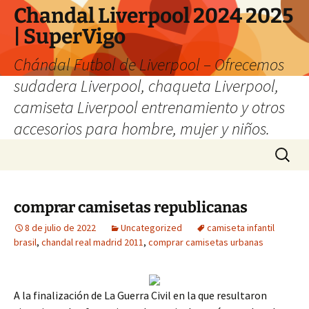
Chandal Liverpool 2024 2025
| SuperVigo
Chándal Futbol de Liverpool – Ofrecemos
sudadera Liverpool, chaqueta Liverpool,
camiseta Liverpool entrenamiento y otros
accesorios para hombre, mujer y niños.
Saltar
Buscar:
al
contenido
comprar camisetas republicanas
8 de julio de 2022
Uncategorized
camiseta infantil
brasil
,
chandal real madrid 2011
,
comprar camisetas urbanas
A la finalización de La Guerra Civil en la que resultaron